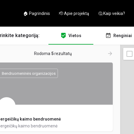
🏠 Pagrindinis
🫡 Apie projektą
🤔 Kaip veikia?
rinkite kategoriją:
Vietos
Renginiai
Rodoma
5
rezultatų
Bendruomeninės organizacijos
ergeičikų kaimo bendruomenė
ergeičikų kaimo bendruomenė