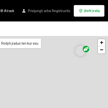
🧭 Atrask
Prisijungti
arba
Registruotis
Įkelti įrašą
+
Rodyti įrašus ten kur esu
−