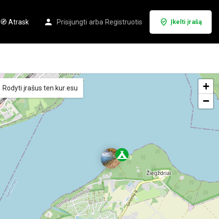
🧭 Atrask
Prisijungti
arba
Registruotis
Įkelti įrašą
+
Rodyti įrašus ten kur esu
−