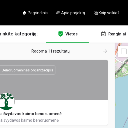
🏠 Pagrindinis
🫡 Apie projektą
🤔 Kaip veikia?
rinkite kategoriją:
Vietos
Renginiai
Rodoma
11
rezultatų
Bendruomeninės organizacijos
aišvydavos kaimo bendruomenė
aišvydavos kaimo bendruomenė