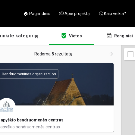
🏠 Pagrindinis
🫡 Apie projektą
🤔 Kaip veikia?
rinkite kategoriją:
Vietos
Renginiai
Rodoma
5
rezultatų
Bendruomeninės organizacijos
apyškio bendruomenės centras
apyškio bendruomenės centras