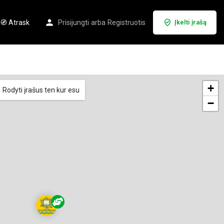
🧭 Atrask
Prisijungti
arba
Registruotis
Įkelti įrašą
+
Rodyti įrašus ten kur esu
−