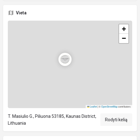
Vieta
+
−
Leaflet
|
©
OpenStreetMap
contributors
T. Masiulio G., Piliuona 53185, Kaunas District,
Rodyti kelią
Lithuania