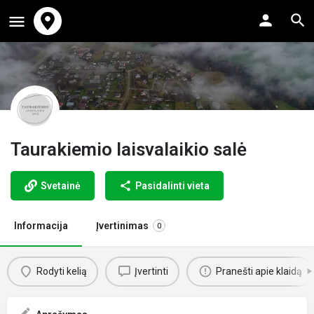
Taurakiemio laisvalaikio salė
Svetainė
Pasidalinti vieta
Informacija
Įvertinimas
0
Rodyti kelią
Įvertinti
Pranešti apie klaidą