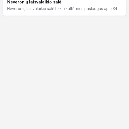
Neveronių laisvalaikio salė
Neveronių laisvalaikio salė teikia kultūrines paslaugas apie 3400 gyventojų turinčiai…