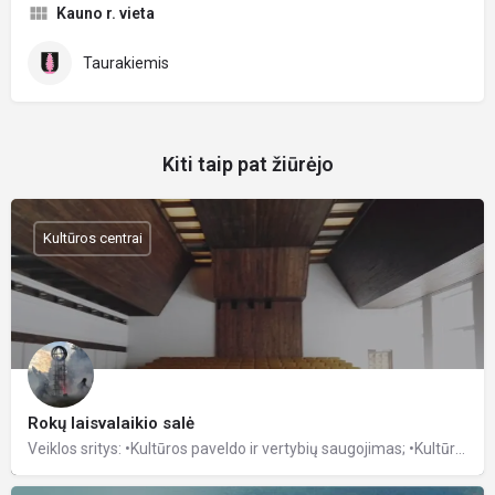
Kauno r. vieta
Taurakiemis
Kiti taip pat žiūrėjo
Kultūros centrai
Rokų laisvalaikio salė
Veiklos sritys: •Kultūros paveldo ir vertybių saugojimas; •Kultūrinių paslaugų organizavimas; •Mėgėjų…