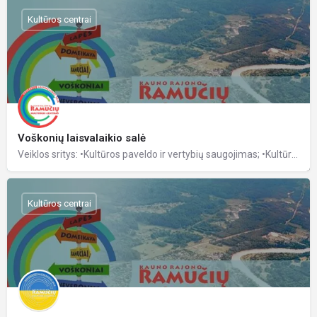
Kultūros centrai
Voškonių laisvalaikio salė
Veiklos sritys: •Kultūros paveldo ir vertybių saugojimas; •Kultūrinių paslaugų organizavimas; •Mėgėjų…
Kultūros centrai