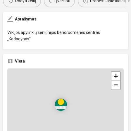
Rodyti kelią
Įvertinti
Pranešti apie klaidą
Aprašymas
Vilkijos apylinkių seniūnijos bendruomenės centras
„Kadagynas“
Vieta
+
−