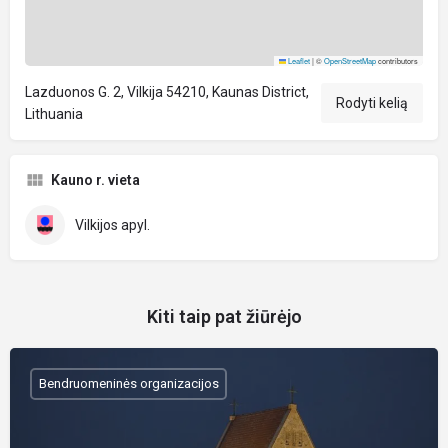
Leaflet
|
©
OpenStreetMap
contributors
Lazduonos G. 2, Vilkija 54210, Kaunas District,
Rodyti kelią
Lithuania
Kauno r. vieta
Vilkijos apyl.
Kiti taip pat žiūrėjo
Bendruomeninės organizacijos