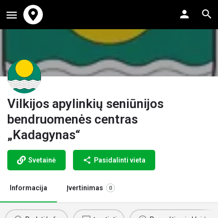
Vilkijos apylinkių seniūnijos
bendruomenės centras
„Kadagynas“
Svetainė
Pasidalinti vieta
Informacija
Įvertinimas
0