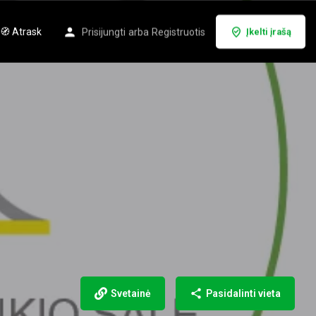
🧭 Atrask
Prisijungti
arba
Registruotis
Įkelti įrašą
Svetainė
Pasidalinti vieta