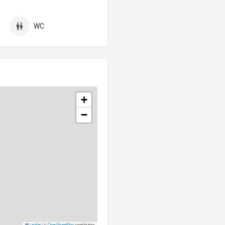
WC
+
−
Leaflet
|
©
OpenStreetMap
contributors