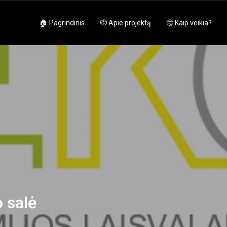
🏠 Pagrindinis
🫡 Apie projektą
🤔 Kaip veikia?
o salė