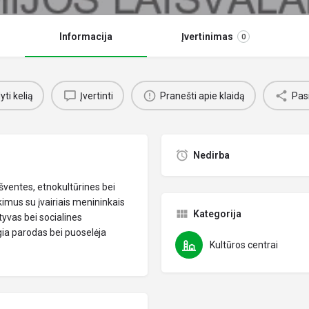
Informacija
Įvertinimas
0
ti kelią
Įvertinti
Pranešti apie klaidą
Pasi
Nedirba
šventes, etnokultūrines bei
kimus su įvairiais menininkais
Kategorija
yvas bei socialines
gia parodas bei puoselėja
Kultūros centrai