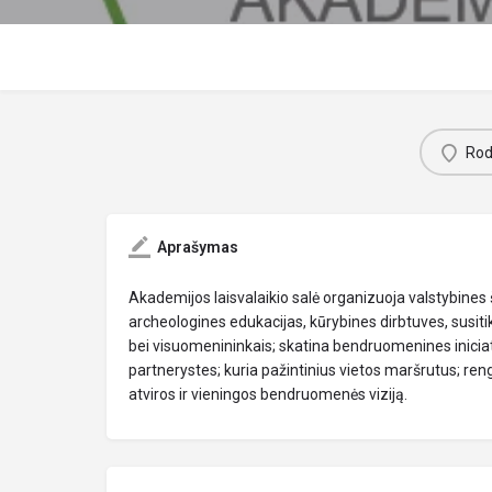
Rody
Aprašymas
Akademijos laisvalaikio salė organizuoja valstybines 
archeologines edukacijas, kūrybines dirbtuves, susiti
bei visuomenininkais; skatina bendruomenines iniciat
partnerystes; kuria pažintinius vietos maršrutus; ren
atviros ir vieningos bendruomenės viziją.