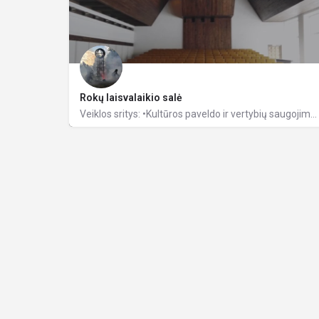
Rokų laisvalaikio salė
Veiklos sritys: •Kultūros paveldo ir vertybių saugojimas; •Kultūrinių paslaugų organizavimas; •Mėgėjų…