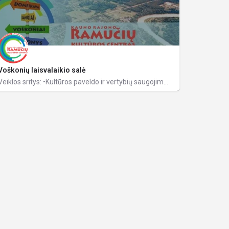
Voškonių laisvalaikio salė
Veiklos sritys: •Kultūros paveldo ir vertybių saugojimas; •Kultūrinių paslaugų organizavimas; •Mėgėjų…