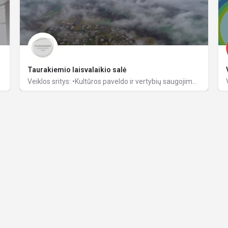
Taurakiemio laisvalaikio salė
Veiklos sritys: •Kultūros paveldo ir vertybių saugojimas; •Kultūrinių paslaugų organizavimas; •Mėgėjų…