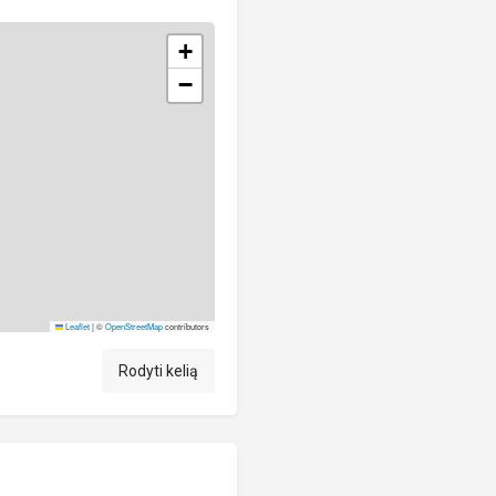
+
−
Leaflet
|
©
OpenStreetMap
contributors
Rodyti kelią