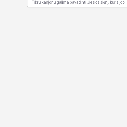
Tikru kanjonu galima pavadinti Jiesios slėnį, kuris įdomus savo atodangomis ir nuo jų atsi