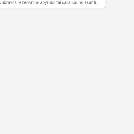
Dubravos rezervatinė apyrubė tai šalia Kauno esantis rezervatas, kuriame auga daugiau nei pusę šimtmečio…