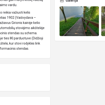
Galerija
kaimo vardu.
 reikia važiuoti kelis
kelias 1902 (Vaišvydava –
ažiavus Girionis kairėje kelio
automobilių stovėjimo aikštelėje
macinis stendas su schema.
je ties IKI parduotuve (Didžioji
štelė, kur stovi rodyklės link
informacinis stendas.