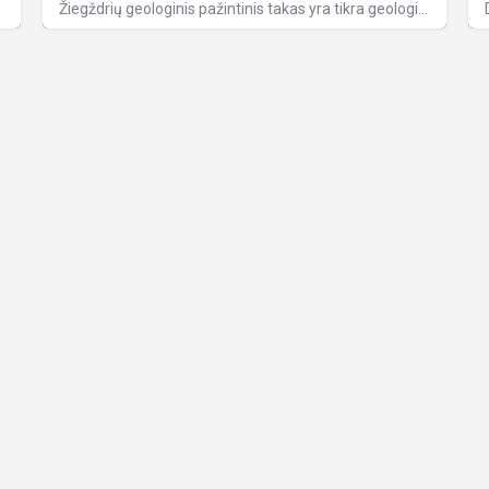
veriančiais…
Žiegždrių geologinis pažintinis takas yra tikra geologijos pamoka po atviru dangumi. Jis prasideda ties viena…