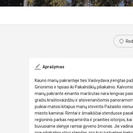
Rody
Aprašymas
Kauno marių pakrantėje ties Vaišvydava įrengtas paži
Girionimis ir tęsiasi iki Pakalniškių piliakalnio. Kalvom
marių pakrante einantis maršrutas nėra lengvas pasiv
gražiu kraštovaizdžiu ir atsiveriančiomis panoramomis
puikiai matosi kitapus marių stovintis Pažaislio vien
miesto kaminai. Rimtai ir šmaikščiai stenduose pa
regioninis parkas nepamiršta ir praeities istorijos, ka
buvusiame slėnyje ramiai gyveno žmonės. Jie vadinam
prie piliakalnio stovi stendas, pro kurį pažvelgęs kiekv