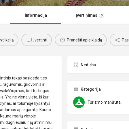
Informacija
Įvertinimas
0
ti kelią
Įvertinti
Pranešti apie klaidą
Pasi
Nedirba
ntinis takas pasideda ties
is, raguvomis, griovomis ir
Kategorija
aikščiojimas, bet turtingas
. Yra ne viena vieta, iš kur
Turizmo maršrutai
uolynas, ar tolumoje kyšantys
sakodamas apie gamtą, Kauno
i Kauno marių vietoje
i dugniečiais ir jų atminimui
ienas gali matyti kitokį vaizdą.