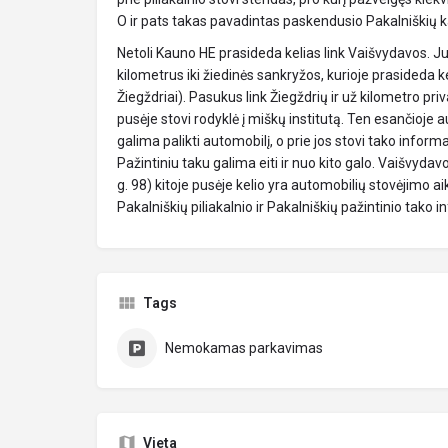
O ir pats takas pavadintas paskendusio Pakalniškių 
Netoli Kauno HE prasideda kelias link Vaišvydavos. Juo
kilometrus iki žiedinės sankryžos, kurioje prasideda 
Žiegždriai). Pasukus link Žiegždrių ir už kilometro priv
pusėje stovi rodyklė į miškų institutą. Ten esančioje 
galima palikti automobilį, o prie jos stovi tako infor
Pažintiniu taku galima eiti ir nuo kito galo. Vaišvydavo
g. 98) kitoje pusėje kelio yra automobilių stovėjimo aik
Pakalniškių piliakalnio ir Pakalniškių pažintinio tako 
Tags
Nemokamas parkavimas
Vieta