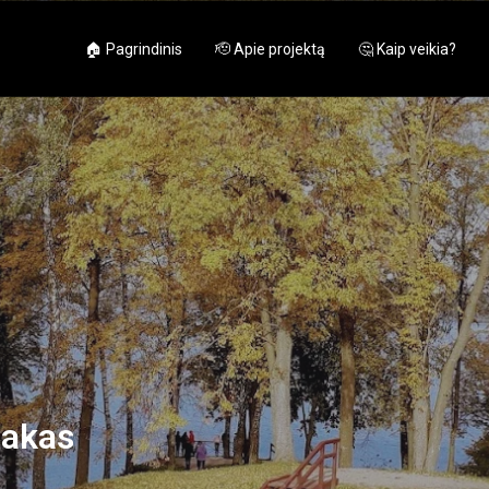
🏠 Pagrindinis
🫡 Apie projektą
🤔 Kaip veikia?
takas