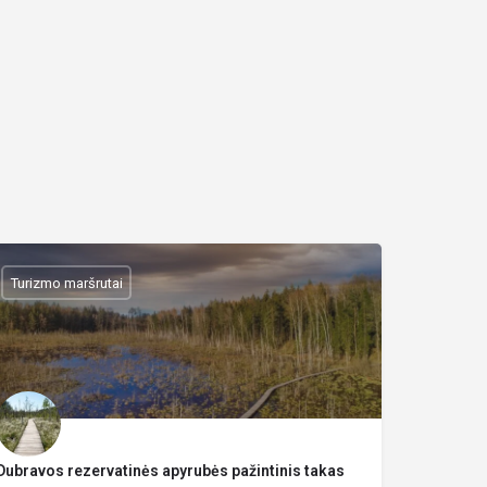
Turizmo maršrutai
Dubravos rezervatinės apyrubės pažintinis takas