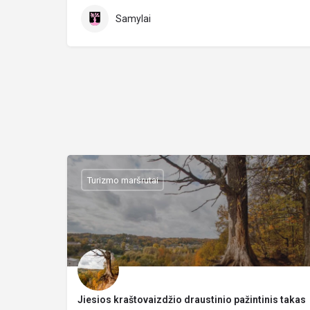
Samylai
Turizmo maršrutai
Jiesios kraštovaizdžio draustinio pažintinis takas