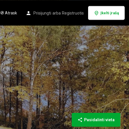
🧭 Atrask
Prisijungti
arba
Registruotis
Įkelti įrašą
Pasidalinti vieta